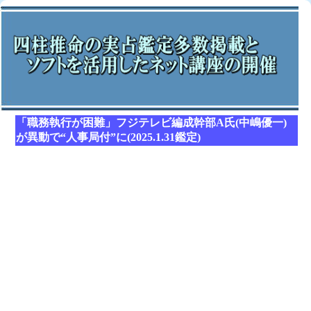
「職務執行が困難」フジテレビ編成幹部A氏(中嶋優一)
が異動で“人事局付”に(2025.1.31鑑定)