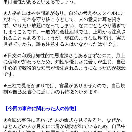
事は適性があるといえるでしょう。
★人格的にはやや問題があり、自分の考えやスタイルにこ
だわり、それを守り抜こうとして、人の意見に耳を貸さ
ず、やりたい放題になってしまい、なにごともやり過ぎて
しまうことです。一般的な会社組織では、上司から注意さ
れることもあるでしょうが、現在のような世界では、実力
世界ですから、誰も注意する人はいなかったはずです。
★日支の印綬は知性的で思慮深さもあるはずなのに、月上
に偏印が加わったため、知性や優しさに曇りが生じ、自己
中心的で狡猾的な知恵が優先されるようになったのが残念
です。
★三柱で見るかぎりでは、官星がありませんので、自己規
制や自己反省心に乏しいのも特徴といえます。
【今回の事件に関わった人の特徴】
★今回の事件に関わった人の命式を見てみると、なぜか、
ほとんどの人が月支に比肩か劫財が出ているため、自己中