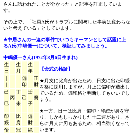
さんに誘われたことが分かった」と記事を訂正していま
す。
その上で、「社員A氏がトラブルに関与した事実は変わらな
いと考えている」としています。
★中居さんの一連の事件でいつもキーマンとして話題に上
るA氏(中嶋優一)について、検証してみましょう。
中嶋優一さん(1972年8月6日生まれ)
生
生
生
【命式の検証】
日
月
年
｜
偏
正
★月支に比肩が出たため、日支に出た印綬
｜
印
財
を格に採用しますが、月上に偏印が透出し
己
丁
壬
ているため、偏印格と判断してもいいでし
丙
己
癸
ょう。
巳
未
子
★一方、日干は比肩・偏印・印綬が身を守
印
比
偏
り、しかもしっかりした十二運があり、さ
綬
肩
財
らに月支に刃もあるため、相当強くなって
います。
帝
冠
絶