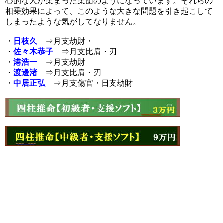
心的な人が集まった集団のようになっています。それらの
相乗効果によって、このような大きな問題を引き起こして
しまったような気がしてなりません。
・
日枝久
⇒月支劫財・
・
佐々木恭子
⇒月支比肩・刃
・
港浩一
⇒月支劫財
・
渡邊渚
⇒月支比肩・刃
・
中居正弘
⇒月支傷官・日支劫財