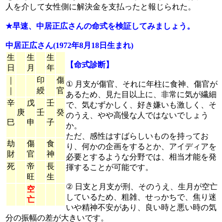
人を介して女性側に解決金を支払ったと報じられた。
★早速、中居正広さんの命式を検証してみましょう。
中居正広さん(1972年8月18日生まれ)
生
生
生
【命式診断】
日
月
年
｜
印
傷
① 月支が傷官、それに年柱に食神、傷官が
｜
綬
官
あるため、見た目以上に、非常に気が繊細
辛
戊
壬
で、気むずかしく、好き嫌いも激しく、そ
庚
壬
癸
のうえ、やや高慢な人ではないでしょう
巳
申
子
か。
ただ、感性はすばらしいものを持ってお
劫
傷
食
り、何かの企画をするとか、アイディアを
財
官
神
必要とするような分野では、相当才能を発
死
帝
長
揮することが可能です。
旺
生
② 日支と月支が刑、そのうえ、生月が空亡
空
しているため、粗雑、せっかちで、焦り迷
亡
いや精神不安があり、良い時と悪い時の気
分の振幅の差が大きいです。