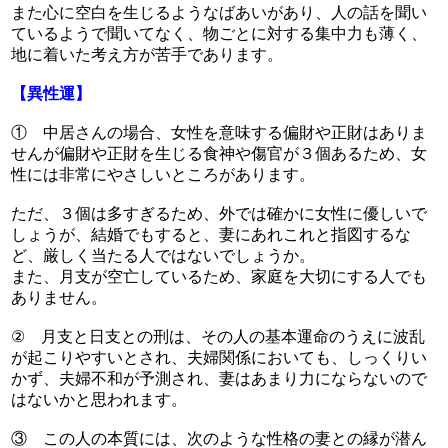
また心に空白を生じるようなばあいがあり、人の話を聞い
ているようで聞いてなく、物ごとに対する集中力も薄く、
地に着いた考え方が苦手であります。
【異性運】
① 中居さんの場合、女性を意味する偏財や正財はありま
せんが偏財や正財を生じる食神や傷官が３個あるため、女
性には非常にやさしいところがあります。
ただ、３個は多すぎるため、外では確かに女性に優しいで
しょうが、結婚でもすると、妻にあれこれと指図するな
ど、厳しく当たる人ではないでしょうか。
また、月支が空亡しているため、家庭を大切にする人でも
ありません。
② 月支と日支との刑は、その人の基本運命のうえに波乱
が起こりやすいとされ、夫婦関係においても、しっくりい
かず、夫婦不和が予測され、妻はあまり力にならないので
はないかと思われます。
③ この人の本質には、次のような性格の妻との縁が潜ん