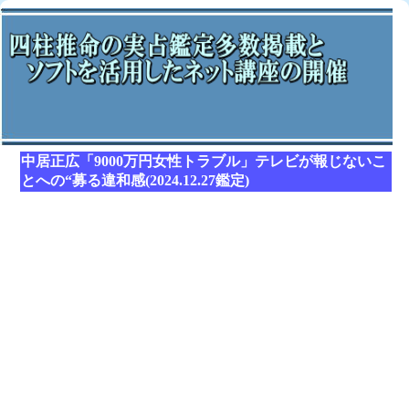
中居正広「9000万円女性トラブル」テレビが報じないこ
とへの“募る違和感(2024.12.27鑑定)