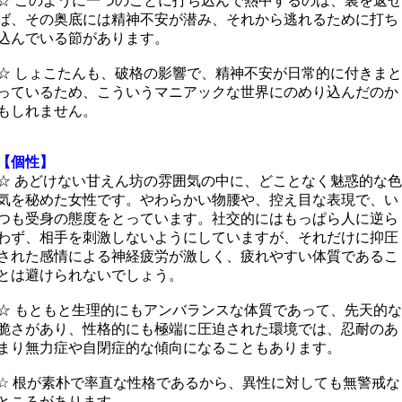
☆ このように一つのことに打ち込んで熱中するのは、裏を返せ
ば、その奥底には精神不安が潜み、それから逃れるために打ち
込んでいる節があります。
☆ しょこたんも、破格の影響で、精神不安が日常的に付きまと
っているため、こういうマニアックな世界にのめり込んだのか
もしれません。
【個性】
☆ あどけない甘えん坊の雰囲気の中に、どことなく魅惑的な色
気を秘めた女性です。やわらかい物腰や、控え目な表現で、い
つも受身の態度をとっています。社交的にはもっぱら人に逆ら
わず、相手を刺激しないようにしていますが、それだけに抑圧
された感情による神経疲労が激しく、疲れやすい体質であるこ
とは避けられないでしょう。
☆ もともと生理的にもアンバランスな体質であって、先天的な
脆さがあり、性格的にも極端に圧迫された環境では、忍耐のあ
まり無力症や自閉症的な傾向になることもあります。
☆ 根が素朴で率直な性格であるから、異性に対しても無警戒な
ところがあります。