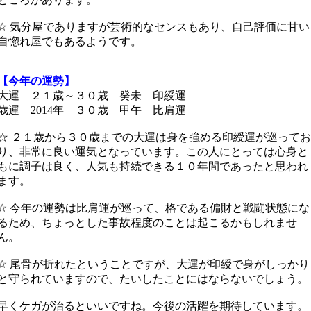
☆ 気分屋でありますが芸術的なセンスもあり、自己評価に甘い
自惚れ屋でもあるようです。
【今年の運勢】
大運 ２１歳～３０歳 癸未 印綬運
歳運 2014年 ３０歳 甲午 比肩運
☆ ２１歳から３０歳までの大運は身を強める印綬運が巡ってお
り、非常に良い運気となっています。この人にとっては心身と
もに調子は良く、人気も持続できる１０年間であったと思われ
ます。
☆ 今年の運勢は比肩運が巡って、格である偏財と戦闘状態にな
るため、ちょっとした事故程度のことは起こるかもしれませ
ん。
☆ 尾骨が折れたということですが、大運が印綬で身がしっかり
と守られていますので、たいしたことにはならないでしょう。
早くケガが治るといいですね。今後の活躍を期待しています。