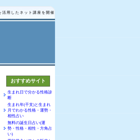
を活用したネット講座を開催
おすすめサイト
生まれ日で分かる性格診
断
生まれ年(干支)と生まれ
月でわかる性格・運勢・
相性占い
無料の誕生日占い(運
勢・性格・相性・方角占
い)