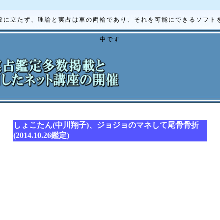
役に立たず、理論と実占は車の両輪であり、それを可能にできるソフト
中です
しょこたん(中川翔子)、ジョジョのマネして尾骨骨折
(2014.10.26鑑定)