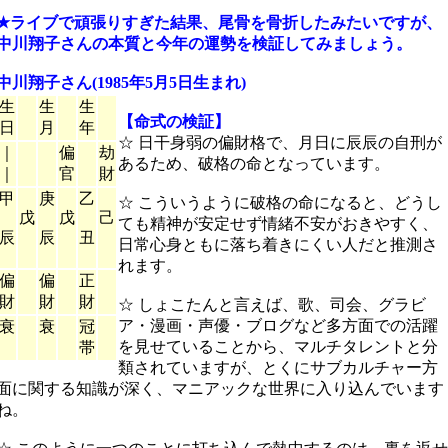
★ライブで頑張りすぎた結果、尾骨を骨折したみたいですが、
中川翔子さんの本質と今年の運勢を検証してみましょう。
中川翔子さん(1985年5月5日生まれ)
生
生
生
【命式の検証】
日
月
年
☆ 日干身弱の偏財格で、月日に辰辰の自刑が
｜
偏
劫
あるため、破格の命となっています。
｜
官
財
甲
庚
乙
☆ こういうように破格の命になると、どうし
戊
戊
己
ても精神が安定せず情緒不安がおきやすく、
辰
辰
丑
日常心身ともに落ち着きにくい人だと推測さ
れます。
偏
偏
正
財
財
財
☆ しょこたんと言えば、歌、司会、グラビ
ア・漫画・声優・ブログなど多方面での活躍
衰
衰
冠
を見せていることから、マルチタレントと分
帯
類されていますが、とくにサブカルチャー方
面に関する知識が深く、マニアックな世界に入り込んでいます
ね。