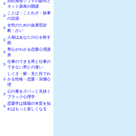
四柱推命ソフトの販売と
ネット講座の開講
ことば・ことわざ・故事
の語源
女性のための血液型診
断・占い
人相はあなたの心を映す
鏡
男心がわかる恋愛心理講
座
仕事のできる男と仕事の
できない男との違い
しぐさ・癖・見た目でわ
かる性格・恋愛・深層心
理
心の裏をズバッと見抜く
ブラック心理学
恋愛学は陰陽の本質を知
ればもっと楽しくなる