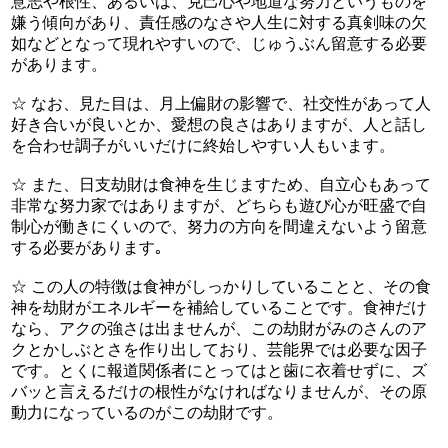
意志や根性、あるいは、克己心や地道な努力というものを
嫌う傾向があり、責任感のなさや人生に対する真剣味の欠
如などとなって現れやすいので、じゅうぶん留意する必要
があります。
☆ なお、見た目は、月上偏財の影響で、社交性があって人
好き合いが良いとか、愛想の良さはありますが、人と話し
を合わせ調子がいいだけに終始しやすい人もいます。
☆ また、日支劫財は食神を生じますため、自立心もあって
非常な努力家ではありますが、どちらも遊び心が旺盛で自
制心が働きにくいので、努力の方向を間違えないよう留意
する必要があります｡
☆ この人の特徴は食神がしっかりしていることと、その食
神を劫財がエネルギーを補給していることです。食神だけ
なら、アクの強さは出ませんが、この劫財がみのさんのア
クとかしぶとさを作り出しており、芸能界では必要な因子
です。とくに報道関係者にとってはと歯に衣着せずに、ズ
バッと言えるだけの根性がなければなりませんが、その原
動力になっているのがこの劫財です。