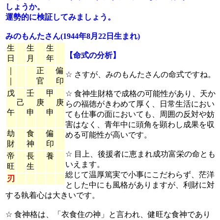
しょうか。
運勢的に検証してみましょう。
みのもんたさん(1944年8月22日生まれ)
生
生
生
【命式の分析】
日
月
年
｜
正
偏
☆ さすが、みのもんたさんの命式ですね。
｜
官
印
戊
壬
甲
☆ 食神生財格で成格の可能性があり、天か
己
庚
庚
らの福徳がきわめて厚く、日常生活におい
午
申
申
ても仕事の面においても、周囲の反対や妨
害はなく、青年中に頭角を顕わし成果を収
劫
食
偏
める可能性が高いです。
財
神
印
☆ 目上、後援者に恵まれ成功富栄の命とも
帝
長
養
いえます。
旺
生
総じて温厚篤実で小事にこだわらず、茫洋
刃
とした中にも風格がありますが、利財に対
する執着心は大きいです。
☆ 食神格は、「衣食住の神」と言われ、健旺な食神であり