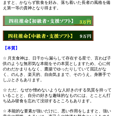
ますと、かならず飲食を好み、落ち着いた長者の風格を備
え第一等の貴神となり得ます。
【本質】
☆ 月支食神は、日干から漏らして存在する星で、言わば子
供のような無邪気な本能をその本質としますため、心に何
のわだかまりもなく、鷹揚でゆったりしていて屈託がな
く、のんき、楽天的、自由気ままで、そのうえ。身勝手で
しぶとさもあります。
☆ ただ、なぜか憎めないような人好きのする気質を持って
いることと、自分の好きな趣味的なものには、とことん打
ち込み寝食を忘れて没頭するところもあります。
☆ 本能的な要素が強いだけに、悪い作用をしますと、強い