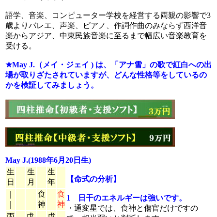
語学、音楽、コンピューター学校を経営する両親の影響で3
歳よりバレエ、声楽、ピアノ、作詞作曲のみならず西洋音
楽からアジア、中東民族音楽に至るまで幅広い音楽教育を
受ける。
★May J.（メイ・ジェイ ) は、「アナ雪」の歌で紅白への出
場が取りざたされていますが、どんな性格等をしているの
かを検証してみましょう。
May J.(1988年6月20日生)
生
生
生
【命式の分析】
日
月
年
｜
食
食
1 日干のエネルギーは強いです。
｜
神
神
・通変星では、食神と傷官だけですの
丙
戊
戊