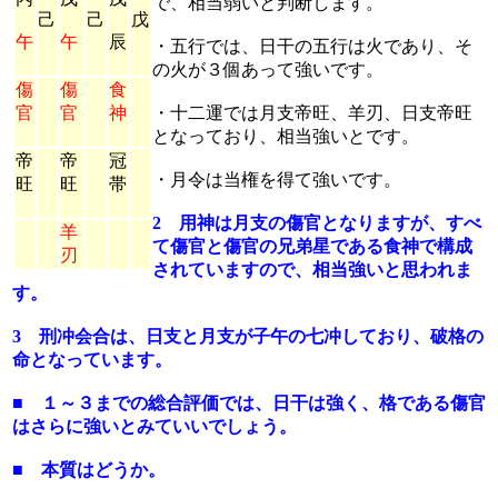
で、相当弱いと判断します。
己
己
戊
午
午
辰
・五行では、日干の五行は火であり、そ
の火が３個あって強いです。
傷
傷
食
官
官
神
・十二運では月支帝旺、羊刃、日支帝旺
となっており、相当強いとです。
帝
帝
冠
・月令は当権を得て強いです。
旺
旺
帯
2 用神は月支の傷官となりますが、すべ
羊
て傷官と傷官の兄弟星である食神で構成
刃
されていますので、相当強いと思われま
す。
3 刑冲会合は、日支と月支が子午の七冲しており、破格の
命となっています。
■ １～３までの総合評価では、日干は強く、格である傷官
はさらに強いとみていいでしょう。
■ 本質はどうか。