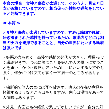
本命の場合、食神と傷官が太過して、そのうえ、月支と日
支が破格していますので、相当偏った性格や運勢をしてい
ると判断できます。
≪ 本質 ≫
○ 食神と傷官が太過していますので、神経は繊細で鋭敏、
研ぎ澄まされた感性を持っているため、歌唱力などには相
当の実力を発揮できることと、自分の世界にたいする執着
は強いです。
○ 好悪の念も強く、高慢で感情の起伏が大きく、理屈っぽ
く議論好きで、つねに勝つことを好んで人の風下に立つこ
とを嫌い、かつ正義感が強いため目上にたいする反抗心も
強く、何かにつけ文句が多く一言居士のところがありま
す。
○ 独断的で他人の言には耳を貸さず、他人の存在や意見を
軽視するようなところはありますが、内心は温情があって
人情味はあります。
○ 外見、内面とも神経質で気むずかしいですが、自分の好