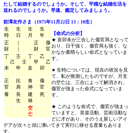
たして結婚するのでしょうか。そして、平穏な結婚生活を
送れるのでしょうか。早速、鑑定してみましょう。
前澤友作さま（1975年11月22日 13：10生）
生
生
生
生
【命式の分析】
時
日
月
年
★ 亥卯未が三合した傷官局となって
正
｜
正
傷
おり、日干強く、傷官局も強く、な
財
｜
財
官
かなか素晴らしい命式となっていま
丁
壬
丁
乙
す。
己
壬
甲
乙
未
申
亥
卯
★ 生時については、現在の状況を見
て、私が推測したものですが、月支
正
比
食
傷
の空亡は、三合によって解消され、
官
肩
神
官
傷官が強まった命式になっていま
養
長
建
死
す。
生
禄
★ このような命式で、傷官が強まっ
空
ていますと、音楽活動、芸術活動な
亡
どに才があり、そのうえ新しいアイ
デアが次々と頭に沸いてきて実行に移せる度量もありま
す。