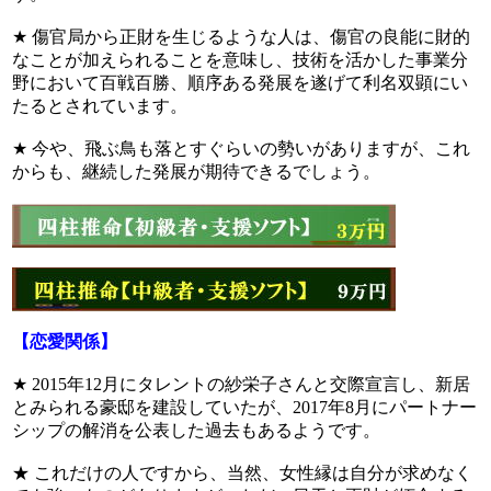
★ 傷官局から正財を生じるような人は、傷官の良能に財的
なことが加えられることを意味し、技術を活かした事業分
野において百戦百勝、順序ある発展を遂げて利名双顕にい
たるとされています。
★ 今や、飛ぶ鳥も落とすぐらいの勢いがありますが、これ
からも、継続した発展が期待できるでしょう。
【恋愛関係】
★ 2015年12月にタレントの紗栄子さんと交際宣言し、新居
とみられる豪邸を建設していたが、2017年8月にパートナー
シップの解消を公表した過去もあるようです。
★ これだけの人ですから、当然、女性縁は自分が求めなく