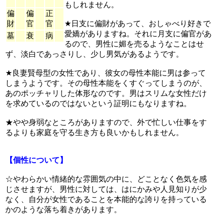
もしれません。
偏
偏
正
財
官
官
★日支に偏財があって、おしゃべり好きで
愛嬌がありますね。それに月支に偏官があ
墓
衰
病
るので、男性に媚を売るようなことはせ
ず、淡白であっさりし、少し男気があるようです。
★良妻賢母型の女性であり、彼女の母性本能に男は参って
しまうようです。その母性本能をくすぐってしまうのが、
あのポッチャリした体形なのです。男はスリムな女性だけ
を求めているのではないという証明にもなりますね。
★やや身弱なところがありますので、外で忙しい仕事をす
るよりも家庭を守る生き方も良いかもしれません。
【個性について】
☆やわらかい情緒的な雰囲気の中に、どことなく色気を感
じさせますが、男性に対しては、はにかみや人見知りが少
なく、自分が女性であることを本能的な誇りを持っている
かのような落ち着きがあります。