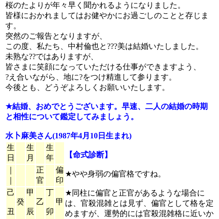
桜のたよりが年々早く聞かれるようになりました。
皆様におかれましてはお健やかにお過ごしのことと存じま
す。
突然のご報告となりますが、
この度、私たち、中村倫也と???美は結婚いたしました。
未熟な??ではありますが、
皆さまに笑顔になっていただける仕事ができますよう、
?え合いながら、地に?をつけ精進して参ります。
今後とも、どうぞよろしくお願いいたします。
★結婚、おめでとうございます。早速、二人の結婚の時期
と相性について鑑定してみましょう。
水卜麻美さん(1987年4月10日生まれ)
生
生
生
【命式診断】
日
月
年
｜
正
偏
★やや身弱の偏官格ですね。
｜
官
印
己
甲
丁
★同柱に偏官と正官があるような場合に
癸
乙
甲
は、官殺混雑とは見ず、偏官として格を定
丑
辰
卯
めますが、運勢的には官殺混雑格に近いか