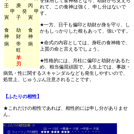
を採用して食神格となり、劫財から支えら
壬
庚
丙
れて、この食神は強く、申し分はないで
甲
癸
甲
す。
寅
子
寅
★一方、日干も偏印と劫財が身を守り、し
食
劫
食
かもしっかりした根もあって、強いです。
神
財
神
★命式の内容としては、身旺の食神格で、
病
帝
病
上質の命と言えるでしょう。
旺
羊
★性格的には、月柱に偏印と劫財があるた
刃
め、相当偏屈頑固で、人生上では、事故・
病気・性に関するスキャンダルなども発生しやすいので、
処世上、じゅうぶん注意されることです。
【ふたりの相性】
★これだけの相性であれば、相性的には申し分がありませ
ん。